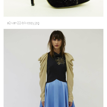
a2-var-22-blk-copy.jpg