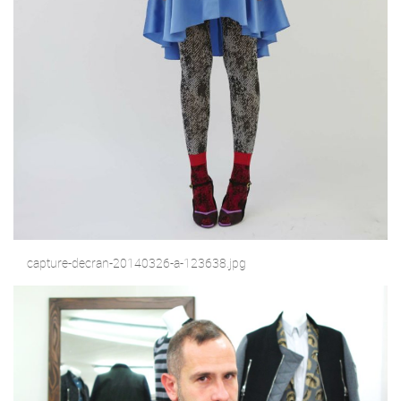
capture-decran-20140326-a-123638.jpg