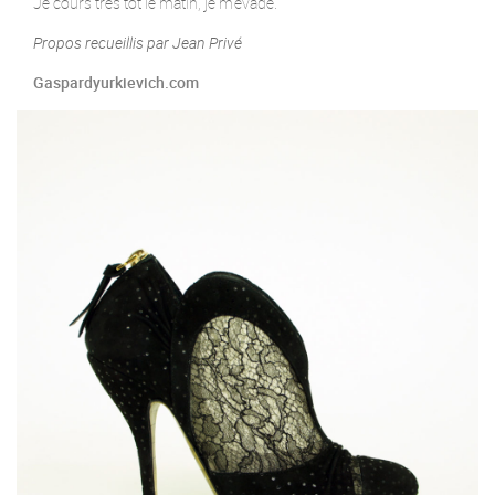
Je cours très tôt le matin, je m'évade.
Propos recueillis par Jean Privé
Gaspardyurkievich.com