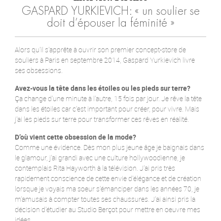
GASPARD YURKIEVICH: « un soulier se
doit d’épouser la féminité »
Alors qu'il s'apprête à ouvrir son premier concept-store de
souliers à Paris en septembre 2014, Gaspard Yurkievich livre
ses obsessions.
Avez-vous la tête dans les étoiles ou les pieds sur terre?
Ça change d'une minute à l'autre, 15 fois par jour. Je rêve la tête
dans les étoiles car c'est important pour créer, pour vivre. Mais
j'ai les pieds sur terre pour transformer ces rêves en réalité.
D’où vient cette obsession de la mode?
Comme une évidence. Dès mon plus jeune âge je baignais dans
le glamour, j'ai grandi avec une culture hollywoodienne, je
contemplais Rita Hayworth à la télévision. J'ai pris très
rapidement conscience de cette envie d'élégance et de création
lorsque je voyais ma soeur s'émanciper dans les années 70, je
m’amusais à compter toutes ses chaussures. J'ai ainsi pris la
décision d'étudier au Studio Berçot pour mettre en oeuvre mes
idées.