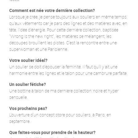
Comment est née votre dernière collection?
Lorsque je crée, je pense toujours aux souliers en même temps
qu'aux vêtements car je pars des lignes et des matières avec, en
tête, l'idée d'énergie. Pour cette dernière collection, baptisée
"Wrong is the new right", les matières se mélangent, les
découpes brouillent les pistes. C'est la rencontre entre une
superwoman et une Parisienne.
Votre soulier idéal?
Un soulier se doit d'épouser la féminité. Il faut qu'il y ait une
harmonie entre les lignes et le talon pour une cambrure parfaite.
Un soulier fétiche?
Une bottine à talon de ma dernière collection: noire et hyper
sensuelle.
Vos prochains pas?
L'ouverture d’un concept store pour souliers, à Paris, en
septembre.
Que faites-vous pour prendre de la hauteur?