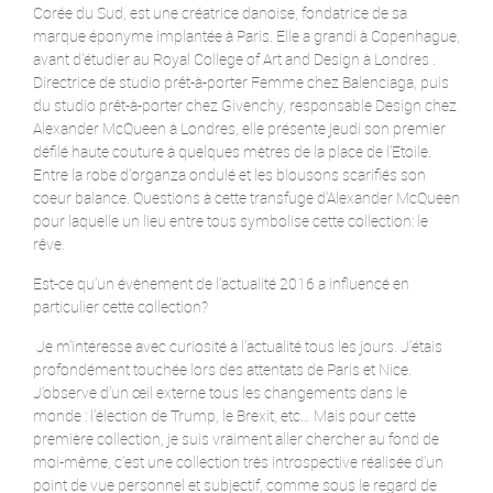
Corée du Sud, est une créatrice danoise, fondatrice de sa
marque éponyme implantée à Paris. Elle a grandi à Copenhague,
avant d'étudier au Royal College of Art and Design à Londres .
Directrice de studio prêt-à-porter Femme chez Balenciaga, puis
du studio prêt-à-porter chez Givenchy, responsable Design chez
Alexander McQueen à Londres, elle présente jeudi son premier
défilé haute couture à quelques mètres de la place de l'Etoile.
Entre la robe d'organza ondulé et les blousons scarifiés son
coeur balance. Questions à cette transfuge d'Alexander McQueen
pour laquelle un lieu entre tous symbolise cette collection: le
rêve.
Est-ce qu’un évènement de l’actualité 2016 a influencé en
particulier cette collection?
Je m’intéresse avec curiosité à l’actualité tous les jours. J’étais
profondément touchée lors des attentats de Paris et Nice.
J’observe d’un œil externe tous les changements dans le
monde : l’élection de Trump, le Brexit, etc… Mais pour cette
première collection, je suis vraiment aller chercher au fond de
moi-même, c’est une collection très introspective réalisée d’un
point de vue personnel et subjectif, comme sous le regard de