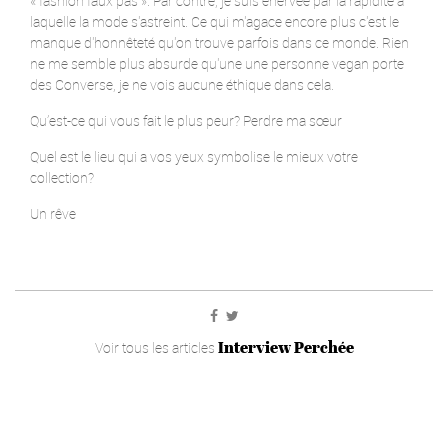
« fashion faux pas ». Par contre, je suis énervée par la rapidité à
laquelle la mode s'astreint. Ce qui m'agace encore plus c'est le
manque d'honnêteté qu'on trouve parfois dans ce monde. Rien
ne me semble plus absurde qu'une une personne vegan porte
des Converse, je ne vois aucune éthique dans cela.
Qu’est-ce qui vous fait le plus peur? Perdre ma sœur
Quel est le lieu qui a vos yeux symbolise le mieux votre
collection?
Un rêve
Interview Perchée
Voir tous les articles