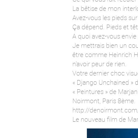
La bêtise de mon inter
Avez-vous les pieds sur 
Ça dépend. Pieds et tête
A quoi avez-vous envie
Je mettrais bien un co
être comme Heinrich Hei
n’avoir peur de rien.
Votre dernier choc visu
« Django Unchained » d
« Peintures » de Marjan
Noirmont, Paris 8ème.
http://denoirmont.com
Le nouveau film de Marja