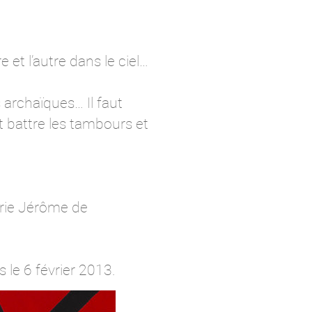
 et l’autre dans le ciel…
archaïques… Il faut
t battre les tambours et
erie Jérôme de
 le 6 février 2013.