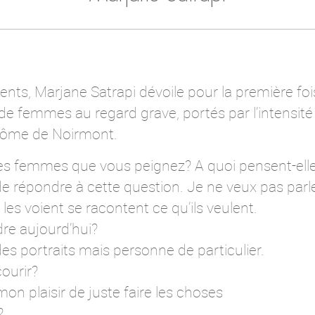
alents, Marjane Satrapi dévoile pour la première f
s de femmes au regard grave, portés par l’intensité
érôme de Noirmont.
es femmes que vous peignez? A quoi pensent-ell
i de répondre à cette question. Je ne veux pas par
les voient se racontent ce qu’ils veulent.
re aujourd’hui?
des portraits mais personne de particulier.
courir?
n plaisir de juste faire les choses
?