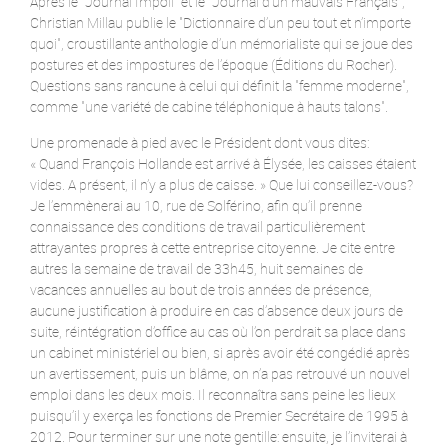
Après le "Journal Impoli" et le "Journal d’un mauvais Français",
Christian Millau publie le "Dictionnaire d’un peu tout et n’importe
quoi", croustillante anthologie d’un mémorialiste qui se joue des
postures et des impostures de l’époque (Éditions du Rocher).
Questions sans rancune à celui qui définit la "femme moderne",
comme "une variété de cabine téléphonique à hauts talons".
Une promenade à pied avec le Président dont vous dites:
« Quand François Hollande est arrivé à Élysée, les caisses étaient
vides. A présent, il n’y a plus de caisse. » Que lui conseillez-vous?
Je l’emmènerai au 10, rue de Solférino, afin qu’il prenne
connaissance des conditions de travail particulièrement
attrayantes propres à cette entreprise citoyenne. Je cite entre
autres la semaine de travail de 33h45, huit semaines de
vacances annuelles au bout de trois années de présence,
aucune justification à produire en cas d’absence deux jours de
suite, réintégration d’office au cas où l’on perdrait sa place dans
un cabinet ministériel ou bien, si après avoir été congédié après
un avertissement, puis un blâme, on n’a pas retrouvé un nouvel
emploi dans les deux mois. Il reconnaîtra sans peine les lieux
puisqu’il y exerça les fonctions de Premier Secrétaire de 1995 à
2012. Pour terminer sur une note gentille: ensuite, je l’inviterai à