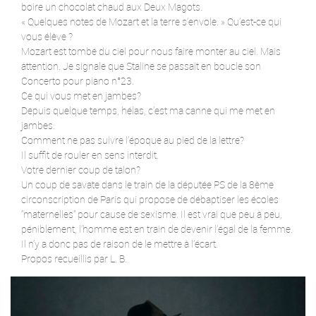
boire un chocolat chaud aux Deux Magots.
« Quelques notes de Mozart et la terre s’envole. » Qu’est-ce qui
vous élève ?
Mozart est tombé du ciel pour nous faire monter au ciel. Mais
attention. Je signale que Staline se passait en boucle son
Concerto pour piano n°23.
Ce qui vous met en jambes?
Depuis quelque temps, hélas, c’est ma canne qui me met en
jambes.
Comment ne pas suivre l’époque au pied de la lettre?
Il suffit de rouler en sens interdit.
Votre dernier coup de talon?
Un coup de savate dans le train de la députée PS de la 8ème
circonscription de Paris qui propose de débaptiser les écoles
“maternelles” pour cause de sexisme. Il est vrai que peu à peu,
péniblement, l’homme est en train de devenir l’égal de la femme.
Il n’y a donc pas de raison de le mettre à l’écart.
Propos recueillis par L. B.