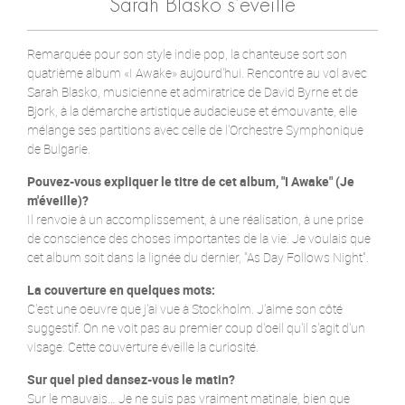
Sarah Blasko s’éveille
Remarquée pour son style indie pop, la chanteuse sort son
quatrième album «I Awake» aujourd'hui. Rencontre au vol avec
Sarah Blasko, musicienne et admiratrice de David Byrne et de
Bjork, à la démarche artistique audacieuse et émouvante, elle
mélange ses partitions avec celle de l'Orchestre Symphonique
de Bulgarie.
Pouvez-vous expliquer le titre de cet album, "I Awake" (Je
m'éveille)?
Il renvoie à un accomplissement, à une réalisation, à une prise
de conscience des choses importantes de la vie. Je voulais que
cet album soit dans la lignée du dernier, "As Day Follows Night".
La couverture en quelques mots:
C'est une oeuvre que j'ai vue à Stockholm. J'aime son côté
suggestif. On ne voit pas au premier coup d'oeil qu'il s'agit d'un
visage. Cette couverture éveille la curiosité.
Sur quel pied dansez-vous le matin?
Sur le mauvais… Je ne suis pas vraiment matinale, bien que