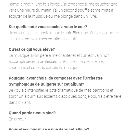
j'aime le matin, une fois levée. J'ai tendance à me coucher tard:
vers une heure du matin, j'ai un second souffle et me mets à
écouter de la musique ou me plonge dans un livre.
Sur quelle note vous couchez-vous le soir?
Je deviens assez nostalgique le soir. Bien que j'écrive la journée,
je suis attentive à mes émotions la nuit.
Qu'est ce qui vous élève?
La musique. Mon père aime chanter et est un écrivain non
accompli devenu professeur. J'écris les paroles de mes
chansons et co-écris parfois la musique.
Pourquoi avoir choisi de composer avec l'Orchestre
Symphonique de Bulgarie sur cet album?
Je voulais intensifier le côté dramatique de mes partitions et
sortir un album aux accents classiques dont je pourrais être fière
dans dix ans.
Quand perdez-vous pied?
En amour…
Vous êtes-vous mise à nue dans cet album?