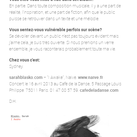
En partie. Dans toute composition musicale, il y a une part de
réalité, l'inspiration, et une part de fiction, afin que le public
puisse se retrouver dans un texte et une mélodie.
Vous sentez-vous vulnérable parfois sur scène?
Se dévoiler devant un public n'est pas toujours évident mais
j'aime cela, je suis très ouverte. Si nous prenions un verre
ensemble, je vous raconterais probablement toute ma vie.
Chez vous c'est:
Sydney.
sarahblasko.com
– "I Awake", Naive.
www.naive.fr
Concert le 16 avril 2013 au Café de la Danse, 5 Passage Louis
Philippe 75011 Paris. 01 47 00 57 59.
cafedeladanse.com
D.H.