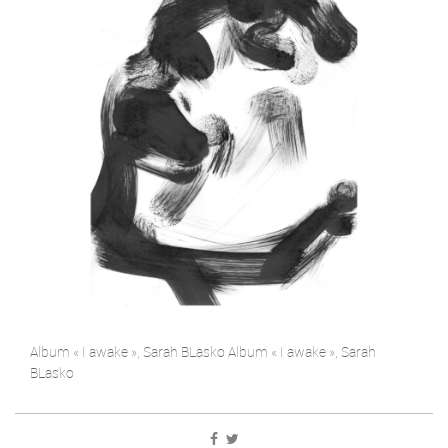
Album « I awake », Sarah BLasko Album « I awake », Sarah
BLasko