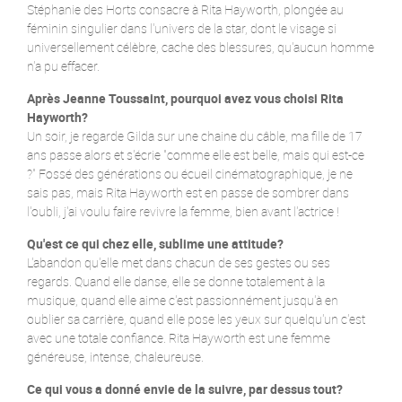
Stéphanie des Horts consacre à Rita Hayworth, plongée au
féminin singulier dans l'univers de la star, dont le visage si
universellement célèbre, cache des blessures, qu'aucun homme
n'a pu effacer.
Après Jeanne Toussaint, pourquoi avez vous choisi Rita
Hayworth?
Un soir, je regarde Gilda sur une chaine du câble, ma fille de 17
ans passe alors et s'écrie "comme elle est belle, mais qui est-ce
?" Fossé des générations ou écueil cinématographique, je ne
sais pas, mais Rita Hayworth est en passe de sombrer dans
l'oubli, j'ai voulu faire revivre la femme, bien avant l'actrice !
Qu'est ce qui chez elle, sublime une attitude?
L'abandon qu'elle met dans chacun de ses gestes ou ses
regards. Quand elle danse, elle se donne totalement à la
musique, quand elle aime c'est passionnément jusqu'à en
oublier sa carrière, quand elle pose les yeux sur quelqu'un c'est
avec une totale confiance. Rita Hayworth est une femme
généreuse, intense, chaleureuse.
Ce qui vous a donné envie de la suivre, par dessus tout?