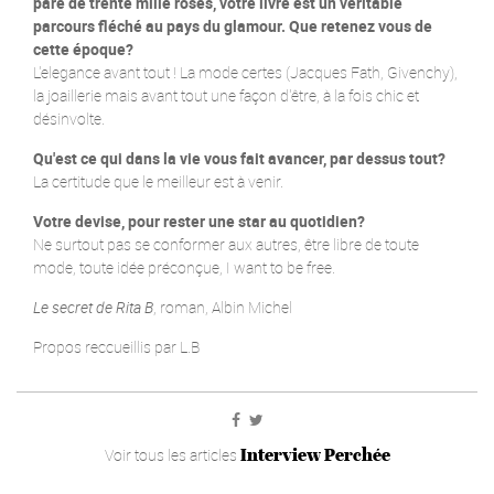
paré de trente mille roses, votre livre est un véritable
parcours fléché au pays du glamour. Que retenez vous de
cette époque?
L'elegance avant tout ! La mode certes (Jacques Fath, Givenchy),
la joaillerie mais avant tout une façon d'être, à la fois chic et
désinvolte.
Qu'est ce qui dans la vie vous fait avancer, par dessus tout?
La certitude que le meilleur est à venir.
Votre devise, pour rester une star au quotidien?
Ne surtout pas se conformer aux autres, être libre de toute
mode, toute idée préconçue, I want to be free.
Le secret de Rita B
, roman, Albin Michel
Propos reccueillis par L.B
Interview Perchée
Voir tous les articles