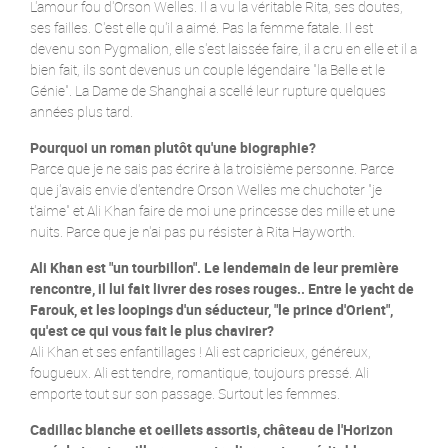
L'amour fou d'Orson Welles. Il a vu la véritable Rita, ses doutes,
ses failles. C'est elle qu'il a aimé. Pas la femme fatale. Il est
devenu son Pygmalion, elle s'est laissée faire, il a cru en elle et il a
bien fait, ils sont devenus un couple légendaire "la Belle et le
Génie". La Dame de Shanghai a scellé leur rupture quelques
années plus tard.
Pourquoi un roman plutôt qu'une biographie?
Parce que je ne sais pas écrire à la troisième personne. Parce
que j'avais envie d'entendre Orson Welles me chuchoter "je
t'aime" et Ali Khan faire de moi une princesse des mille et une
nuits. Parce que je n'ai pas pu résister à Rita Hayworth.
Ali Khan est "un tourbillon". Le lendemain de leur première
rencontre, il lui fait livrer des roses rouges.. Entre le yacht de
Farouk, et les loopings d'un séducteur, "le prince d'Orient",
qu'est ce qui vous fait le plus chavirer?
Ali Khan et ses enfantillages ! Ali est capricieux, généreux,
fougueux. Ali est tendre, romantique, toujours pressé. Ali
emporte tout sur son passage. Surtout les femmes.
Cadillac blanche et oeillets assortis, château de l'Horizon