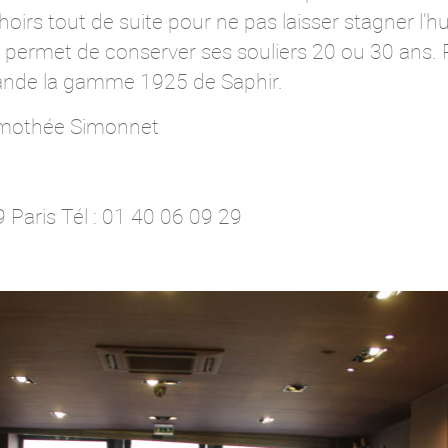
irs tout de suite pour ne pas laisser stagner l’hu
la permet de conserver ses souliers 20 ou 30 ans. 
mande la gamme 1925 de Saphir.
Timothée Simonnet
 Paris Tél : 01 40 06 09 29