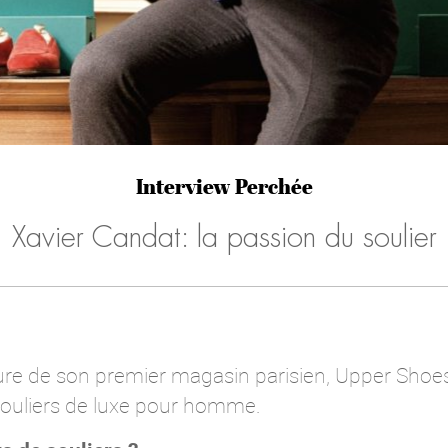
Interview Perchée
Xavier Candat: la passion du soulier
ture de son premier magasin parisien, Upper Shoe
ouliers de luxe pour homme.