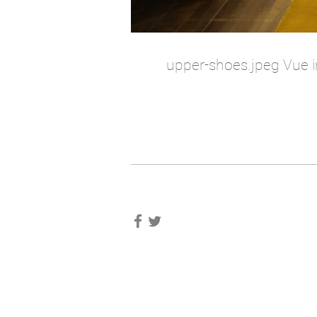
upper-shoes.jpeg Vue i