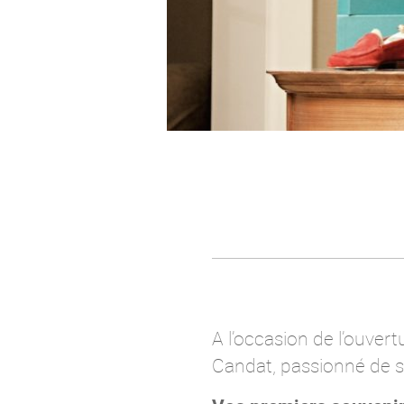
A l’occasion de l’ouver
Candat, passionné de s