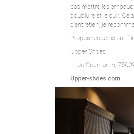
pas mettre les embaucho
doublure et le cuir. Ce
d’entretien, je recom
Propos recueillis par 
Upper Shoes,
1 rue Caumartin, 75009
Upper-shoes.com