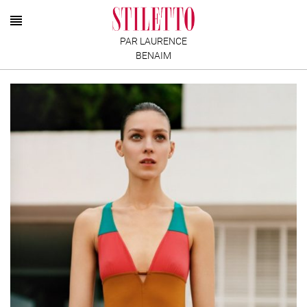
PAR LAURENCE
BENAIM