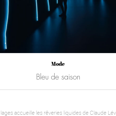
Mode
Bleu de saison
ages accueille les rêveries liquides de Claude Lé