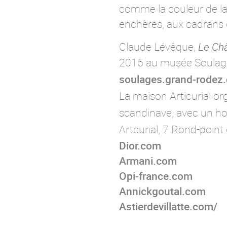
comme la couleur de la
enchères, aux cadrans 
Claude Lévêque,
Le Ch
2015 au musée Soulages
soulages.grand-rodez
La maison Articurial or
scandinave, avec un h
Artcurial
, 7 Rond-point
Dior.com
Armani.com
Opi-france.com
Annickgoutal.com
Astierdevillatte.com/