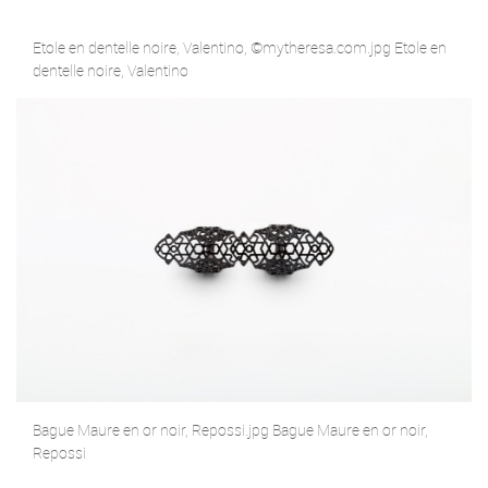
Etole en dentelle noire, Valentino, ©mytheresa.com.jpg Etole en
dentelle noire, Valentino
Bague Maure en or noir, Repossi.jpg Bague Maure en or noir,
Repossi