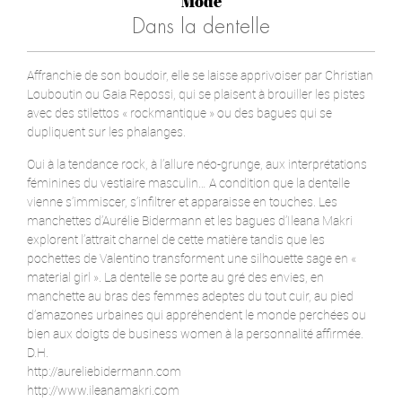
Mode
Dans la dentelle
Affranchie de son boudoir, elle se laisse apprivoiser par Christian
Louboutin ou Gaia Repossi, qui se plaisent à brouiller les pistes
avec des stilettos « rockmantique » ou des bagues qui se
dupliquent sur les phalanges.
Oui à la tendance rock, à l’allure néo-grunge, aux interprétations
féminines du vestiaire masculin… A condition que la dentelle
vienne s’immiscer, s’infiltrer et apparaisse en touches. Les
manchettes d’Aurélie Bidermann et les bagues d’Ileana Makri
explorent l’attrait charnel de cette matière tandis que les
pochettes de Valentino transforment une silhouette sage en «
material girl ». La dentelle se porte au gré des envies, en
manchette au bras des femmes adeptes du tout cuir, au pied
d’amazones urbaines qui appréhendent le monde perchées ou
bien aux doigts de business women à la personnalité affirmée.
D.H.
http://aureliebidermann.com
http://www.ileanamakri.com