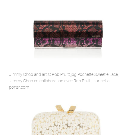
Jimmy Choo and artist Rob Pruitt.jpg Pochette Sweetie Lace,
Jimmy Choo en collaboration avec Rob Pruitt, sur net-a-
porter.com