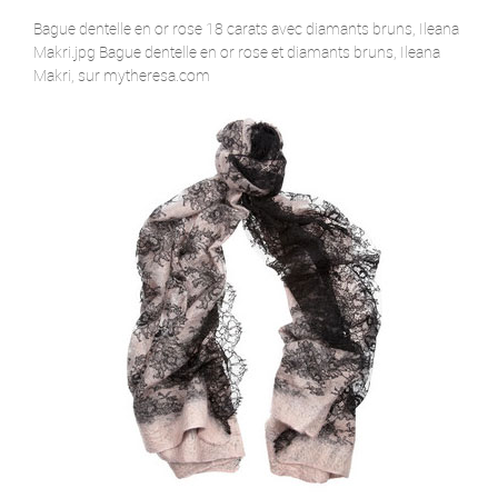
Bague dentelle en or rose 18 carats avec diamants bruns, Ileana
Makri.jpg Bague dentelle en or rose et diamants bruns, Ileana
Makri, sur mytheresa.com