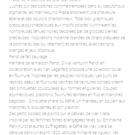
Juchés sur des bottines comme trempées dans du caoutchouc
pigmenté, les mannequins Prada arboraient une chevelure
ébène et des sourcils charbonneux. Total look graphiques
presque psychédéliques aux motifs colorés illuminaient les
nombreuses tenues noires décorées par de grosses pierres
précieuses. Inspirations indienne (bandes de strass plaquées de
la poitrine au bas du vêtement) et seventies, avec des tons
oranges et jeux d’optique.
Fendi se fait sauvage
Héritière de la maison Fendi, Silvia Venturini Fendi en
collaboration avec Karl Lagerfeld propose une collection toute
en fourrure, inspirée par les peuples nordiques. Les cuirs de
reptiles, peaux et fourrures ceintrés de ceintures corsets créent
des silhouettes sculpturales aux formes angulaires. Coupes
asymétriques, plastrons, fourrures teintées en fluo et manches
pagodes… Silhouette phare du défilé, un manteau en poulain aux
manches ¾ blousantes et son plastron.
Des petits soldats de plomb sur le catwalk de Max Mara
Inspiré par les femmes fortes et engagées telles qu’ Emmeline
Pankhurst et autres suffragettes, le défilé de Max Mara se
déroule dans un esprit 1920. Attitude militaire de rigueur : les