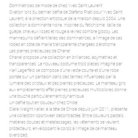
Dominatrices de mode de chez Yves Saint Laurent
Ovation lors du dernier défilé de Stefano Pilati pour Yves Saint
Laurent, à la direction artistique de la maison depuis 2004. Une
collection à dominante noire, inspirée du fétichisme : taille de
guêpe, cheveux lissés et rouge à lèvres sombre glossy. Les
mannequins défilent telles des dominatrices, à l’image de ces
robes en côte de maille transparente chargées d’érotisme.
Les pierres précieuses de Chanel
Chanel propose une collection en brillances, asymétries et
transparences. Le nouveau costume trois pièces imaginé par
Karl Lagerfeld se compose d’une veste courte et d’une robe
portée sur un pantalon dans des teintes influencées par la
lumière des cristaux et des pierres précieuses. Le manteau gris
aux empiècements effet pierres précieuses multicolores donne
une touche particulièrement dynamique.
Un défilé tout en douceur chez Chloé
Clare Waight Keller, à la tête de Chloé depuis juin 2011, présente
une collection sportwear décontractée. Entre couleurs pastels,
matières douces et matelassages, les vêtements se veulent
protecteurs, enveloppant le corps à l’image de ce manteau
oversized.