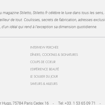
gazine Stiletto, Stiletto.fr célèbre le luxe dans tous les sens, 
illeur de tout. Coulisses, secrets de fabrication, adresses exclusiv
, d’un idéal qui rend à l’exception sa dimension quotidienne.
INTERVIEW PERCHÉE
DÎNERS, COCKTAILS & SIGNATURES
COUPS DE COEUR
L’EXPÉRIENCE BEAUTÉ
LE SOULIER DU JOUR
SAVEURS & AILLEURS
r Hugo, 75784 Paris Cedex 16
Tel:
+33. 1 53 65 09 71