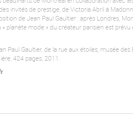
 beaux-arts de Montréal en collaboration avec les
des invités de prestige, de Victoria Abril à Madonn
osition de Jean Paul Gaultier : après Londres, Mon
 « planète mode » du créateur parisien est prévu e
 Paul Gaultier, de la rue aux étoiles, musée des
nière, 424 pages, 2011.
r