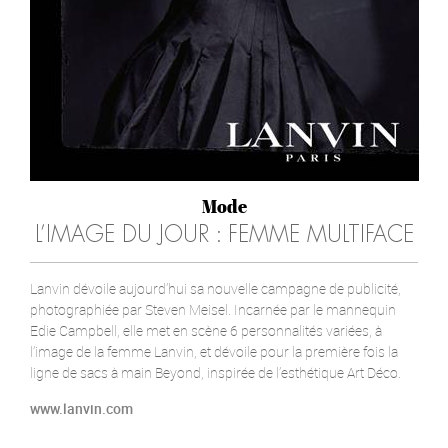
Mode
L’IMAGE DU JOUR : FEMME MULTIFACE
Lanvin dévoile aujourd’hui sa nouvelle campagne de publicité,
photographiée par Steven Meisel. Incarnée par le mannequin
Edie Campbell, elle met en scène 6 personnalités variées, à
l’image de la femme Lanvin, et dévoile pour la première fois la
ligne de sacs à main Beyond, inspirée de l’esthétique Art Déco.
www.lanvin.com