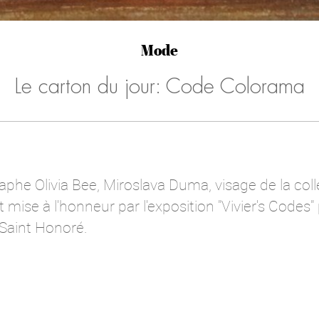
Mode
Le carton du jour: Code Colorama
phe Olivia Bee, Miroslava Duma, visage de la coll
mise à l'honneur par l'exposition "Vivier's Codes" 
Saint Honoré.