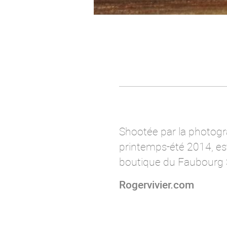
Shootée par la photogra
printemps-été 2014, est 
boutique du Faubourg 
Rogervivier.com