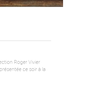
ection Roger Vivier
présentée ce soir à la