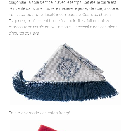
diagonale, la soie s’embellit avec le temps. Cet été, le carré est
réinventé dans une nouvelle matière, le jersey de soie, tricoté et
non tissé, pour une fluidité incomparable. Quant au châle «
Tsigane », entièrement brodé à la main, il est fait de quinze
morceaux de carrés en twill de soie. Il nécessite des centaines
d’heures de travail.
Pointe « Nomade » en coton frangé