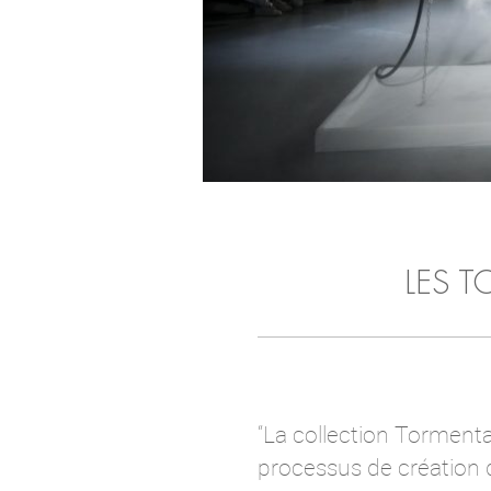
LES 
“La collection Tormenta 
processus de création d