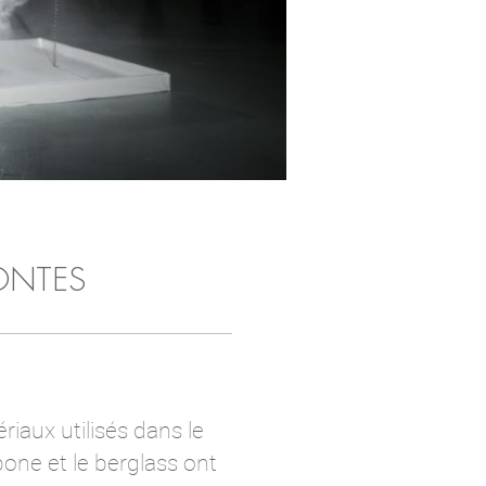
ONTES
riaux utilisés dans le
one et le berglass ont