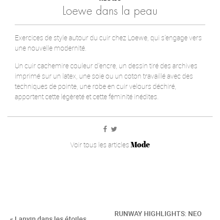
Loewe dans la peau
Exercices de style autour du cuir chez Loewe, qui s'engage vers
une nouvelle modernité.
Un cuir cachemire couleur d'encre, un dessin tiré des archives
imprimé sur un latex, une soie ou un coton travaillé avec des
techniques de pointe, une robe en cuir velours déchiré,
apportent cette légèreté et cette féminité inédites.
Mode
Voir tous les articles
RUNWAY HIGHLIGHTS: NEO
« Lanvin dans les étoiles