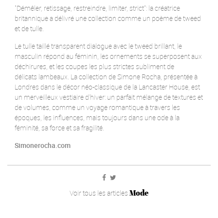
"Démêler, retissage, restreindre, limiter, strict": la créatrice
britannique a délivré une collection comme un poème de tweed
et de tulle.
Le tulle taillé transparent dialogue avec le tweed brillant, le
masculin répond au féminin, les ornements se superposent aux
déchirures, et les coupes les plus strictes subliment de
délicats lambeaux. La collection de Simone Rocha, présentée à
Londres dans le décor néo-classique de la Lancaster House, est
un merveilleux vestiaire d’hiver: un parfait mélange de textures et
de volumes, comme un voyage romantique à travers les
époques, les influences, mais toujours dans une ode à la
féminité, sa force et sa fragilité.
Simonerocha.com
Mode
Voir tous les articles