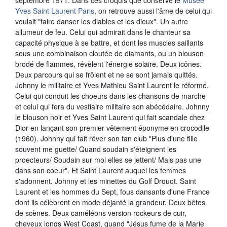
septembre 1971. Dans ces croquis que conserve le
Musée
Yves Saint Laurent Paris
, on retrouve aussi l'âme de celui qui
voulait "faire danser les diables et les dieux". Un autre
allumeur de feu. Celui qui admirait dans le chanteur sa
capacité
physique à se battre, et dont les muscles saillants
sous une combinaison cloutée de diamants, ou un blouson
brodé de flammes, révèlent l'énergie solaire. Deux icônes.
Deux parcours qui se frôlent et ne se sont jamais quittés.
Johnny le militaire et Yves Mathieu Saint Laurent le réformé.
Celui qui conduit les choeurs dans les chansons de marche
et celui qui fera du vestiaire militaire son abécédaire. Johnny
le blouson noir et Yves Saint Laurent qui fait scandale chez
Dior en lançant son premier vêtement éponyme en crocodile
(1960). Johnny qui fait rêver son fan club "Plus d'une fille
souvent me guette/ Quand soudain s'éteignent les
proecteurs/ Soudain sur moi elles se jettent/ Mais pas une
dans son coeur". Et Saint Laurent auquel les femmes
s'adonnent. Johnny et les minettes du Golf Drouot. Saint
Laurent et les hommes du Sept, fous dansants d'une France
dont ils célèbrent en mode déjanté la grandeur. Deux bêtes
de scènes. Deux caméléons version rockeurs de cuir,
cheveux longs West Coast, quand "Jésus fume de la Marie