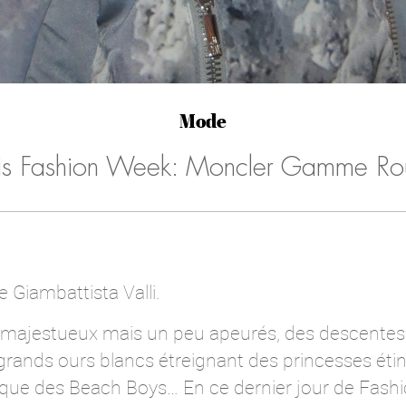
Mode
is Fashion Week: Moncler Gamme R
 Giambattista Valli.
 majestueux mais un peu apeurés, des descentes 
grands ours blancs étreignant des princesses ét
ique des Beach Boys… En ce dernier jour de Fashio