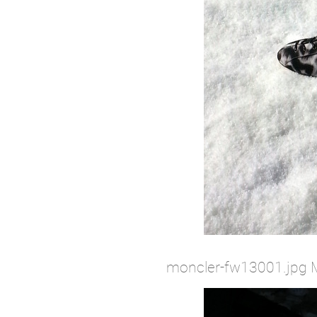
moncler-fw13001.jpg 