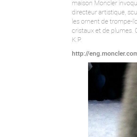
maison Moncler invoque
directeur artistique, sc
les ornent de trompe-l’
cristaux et de plumes. C
K.P.
http://eng.moncler.co