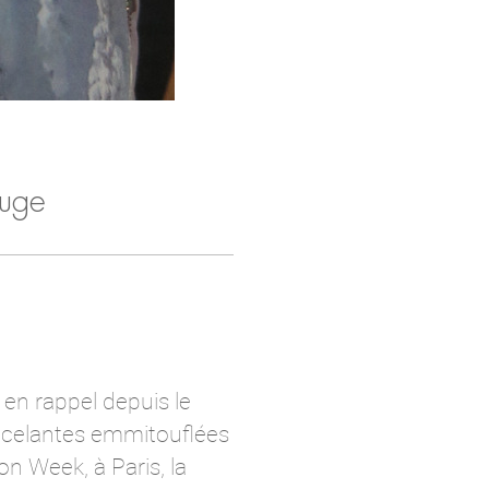
ouge
en rappel depuis le
incelantes emmitouflées
n Week, à Paris, la