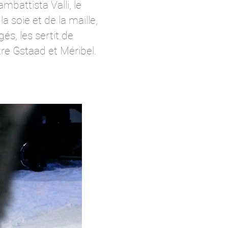
battista Valli, le
 soie et de la maille,
s, les sertit de
tre Gstaad et Méribel.