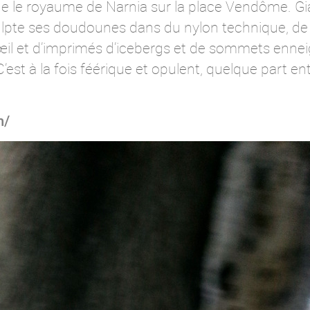
 le royaume de Narnia sur la place Vendôme. Giam
ulpte ses doudounes dans du nylon technique, de la
œil et d’imprimés d’icebergs et de sommets enneigé
’est à la fois féérique et opulent, quelque part en
m/