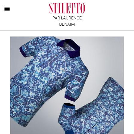
PAR LAURENCE
BENAIM