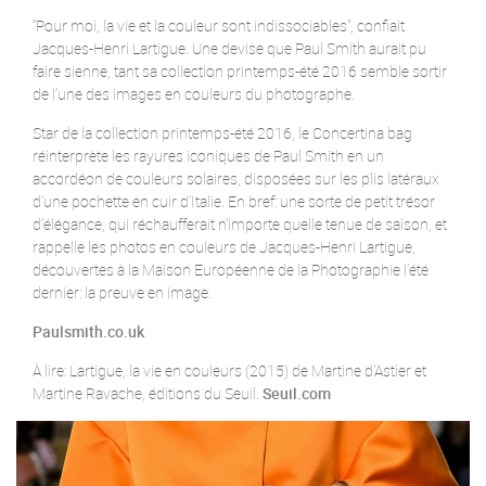
“Pour moi, la vie et la couleur sont indissociables”, confiait
Jacques-Henri Lartigue. Une devise que Paul Smith aurait pu
faire sienne, tant sa collection printemps-été 2016 semble sortir
de l’une des images en couleurs du photographe.
Star de la collection printemps-été 2016, le Concertina bag
réinterprète les rayures iconiques de Paul Smith en un
accordéon de couleurs solaires, disposées sur les plis latéraux
d’une pochette en cuir d’Italie. En bref: une sorte de petit trésor
d’élégance, qui réchaufferait n’importe quelle tenue de saison, et
rappelle les photos en couleurs de Jacques-Henri Lartigue,
découvertes à la Maison Européenne de la Photographie l’été
dernier: la preuve en image.
Paulsmith.co.uk
À lire: Lartigue, la vie en couleurs (2015) de Martine d'Astier et
Martine Ravache, éditions du Seuil.
Seuil.com