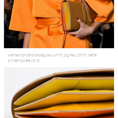
wanted-concertina-bag-paul-smith.jpg Paul Smith, défilé
printemps-été 2016