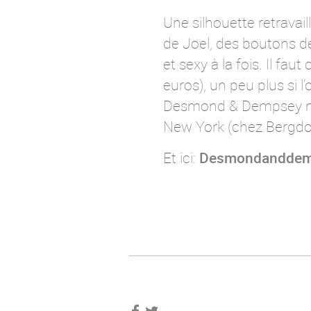
Une silhouette retravai
de Joel, des boutons de 
et sexy à la fois. Il 
euros), un peu plus si l
Desmond & Dempsey ne 
New York (chez Bergd
Et ici:
Desmondanddem