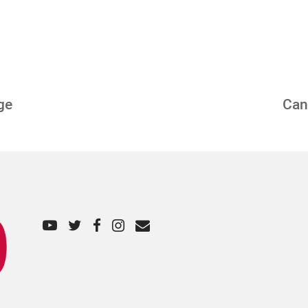
nge
Can