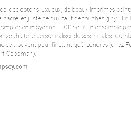
llée, des cotons luxueux, de beaux imprimés peints 
nacre, et juste ce qu’il faut de touches girly… En 
faut compter en moyenne 130£ pour un ensemble pa
’on souhaite le personnaliser de ses initiales. Com
se trouvent pour l’instant qu’à Londres (chez F
orf Goodman).
psey.com