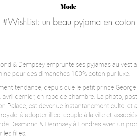
Mode
#WishList: un beau pyjama en coton
nd & Dempsey emprunte ses pyjamas au vestiair
minine pour des dimanches 100% coton pur luxe.
ent tendance, depuis que le petit prince George 
avril dernier, en robe de chambre. La photo, pos
 Palace, est devenue instantanément culte, et a d
royale, à adopter illico: couple à la ville et associés
ondé Desmond & Dempsey à Londres avec un produ
es filles.