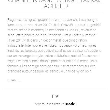
CHANEL EN MODE OPTIQUE PAR KARL
LAGERFELD
Elegance des lignes, graphisme en mouvement: la campagne
lunettes automne-Hiver 2017/18 de CHANEL par Karl Lagerfeld
met en scène le mannequin néerlandais Luna Bijl, revêtue de
silhouettes phares de la collection de Prêt-à-Porter Automne-
Hiver 2017/18, dans un décor métallique d'inspiration
industrielle. Intemporels revisités, nouveaux volumes, lignes
inédites, les lunettes optiques et solaires de la saison s'appuient
sur un mélange de styles, rétro et futuriste, rock et faussement
sage. Des néo pilote à double pont oscillent entre masculin et
féminin. Elles sont gainées de tissu irisé et campées sur des
branches autour desquelles s'enroule un fil de nylon noir.
CHANEL
Mode
Voir tous les articles