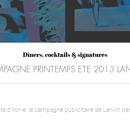
Dîners, cocktails & signatures
PAGNE PRINTEMPS ETE 2013 LA
e d'ironie, la campagne publicitaire de Lanvin par