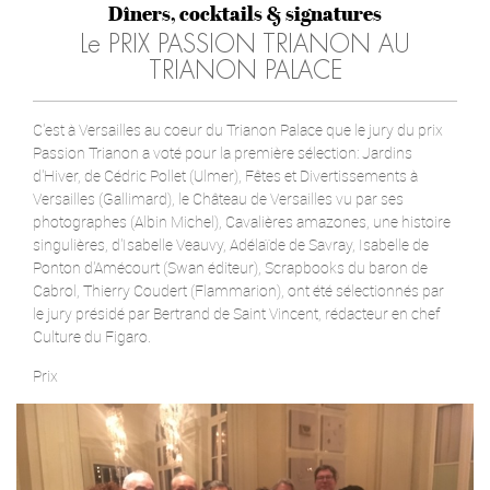
Dîners, cocktails & signatures
Le PRIX PASSION TRIANON AU
TRIANON PALACE
C'est à Versailles au coeur du Trianon Palace que le jury du prix
Passion Trianon a voté pour la première sélection: Jardins
d'Hiver, de Cédric Pollet (Ulmer), Fêtes et Divertissements à
Versailles (Gallimard), le Château de Versailles vu par ses
photographes (Albin Michel), Cavalières amazones, une histoire
singulières, d'Isabelle Veauvy, Adélaïde de Savray, Isabelle de
Ponton d'Amécourt (Swan éditeur), Scrapbooks du baron de
Cabrol, Thierry Coudert (Flammarion), ont été sélectionnés par
le jury présidé par Bertrand de Saint Vincent, rédacteur en chef
Culture du Figaro.
Prix