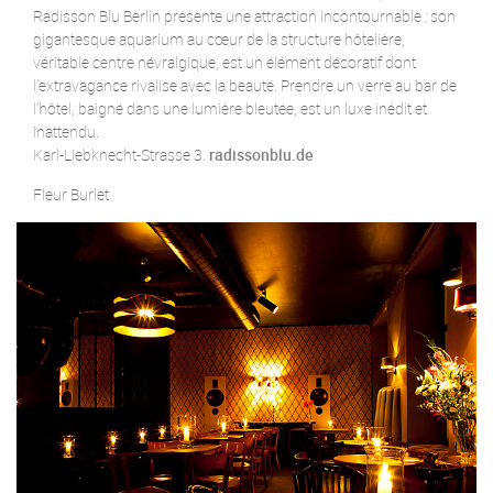
Radisson Blu Berlin présente une attraction incontournable : son
gigantesque aquarium au cœur de la structure hôtelière,
véritable centre névralgique, est un élément décoratif dont
l’extravagance rivalise avec la beauté. Prendre un verre au bar de
l’hôtel, baigné dans une lumière bleutée, est un luxe inédit et
inattendu.
Karl-Liebknecht-Strasse 3.
radissonblu.de
Fleur Burlet