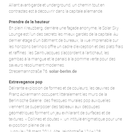
Alliant avant-garde et underground, un chemin tout en
contrastes est à découvrir dans la capitale allemande.
Prendre de la hauteur
En plein Kreuzberg, derrière une façade anonyme, le Solar Sky
Lounge est l’un des secrets les mieux gardés de la capitale. Au
dernier étage d’un bâtiment de bureaux, la vue imprenable sur
les horizons berlinois offre un cadre d’exception et des plats frais
et raffinés : les Saint-Jacques s’accordent à l’artichaut, les
gambas à la mangue et le panais à la pomme verte pour des
saveurs résolument modernes.
Stresemannstraße 76.
solar-berlin.de
Extravagance pop
Délirante explosion de formes et de couleurs, les œuvres de
Franz Ackermann occupent littéralement les murs de la
Berlinische Galerie : des fresques murales pop auxquelles
viennent se superposer des tableaux aux découpes
géométriques forment un jeu exhilarant de surfaces et de
textures. « Collines et doutes » : un intitulé énigmatique pour une
exposition pleine de vie.
Jusqu’au 28 mars 2014, Alte Jakobstraße 124–128.