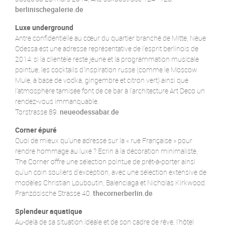
berlinischegalerie.de
Luxe underground
Antre confidentielle au cœur du quartier branché de Mitte, Neue
Odessa est une adresse représentative de l’esprit berlinois de
2014: si la clientèle reste jeune et la programmation musicale
pointue, les cocktails d'inspiration russe (comme le Moscow
Mule, à base de vodka, gingembre et citron vert) ainsi que
l’atmosphère tamisée font de ce bar à l’architecture Art Deco un
rendez-vous immanquable.
Torstrasse 89.
neueodessabar.de
Corner épuré
Quoi de mieux qu’une adresse sur la « rue Française » pour
rendre hommage au luxe ? Ecrin à la décoration minimaliste,
The Corner offre une sélection pointue de prêt-à-porter ainsi
qu’un coin souliers d’exception, avec une sélection extensive de
modèles Christian Louboutin, Balenciaga et Nicholas Kirkwood.
Französische Strasse 40.
thecornerberlin.de
Splendeur aquatique
Au-delà de sa situation idéale et de son cadre de rêve, l’hôtel