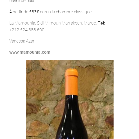
havre de paix.
À partir de 583€ euros la chambre classique
La Mamounia, Sidi Mimoun Marrakech, Maroc.
Tél:
+212 524 388 600
Vanessa Azar
www.mamounia.com