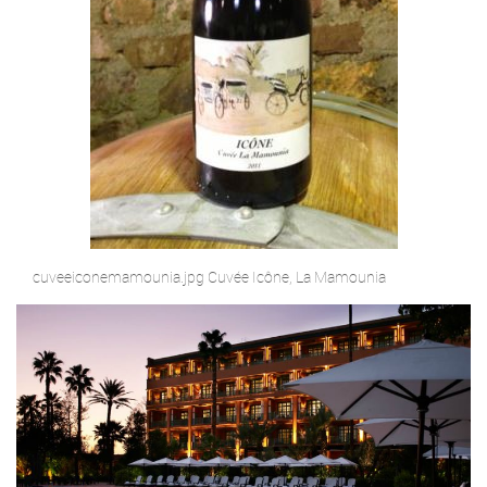
cuveeiconemamounia.jpg Cuvée Icône, La Mamounia