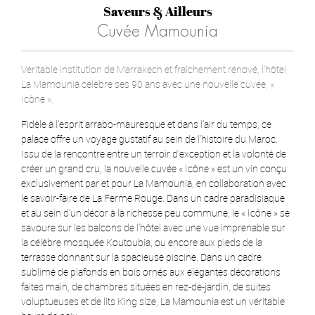
Saveurs & Ailleurs
Cuvée Mamounia
Véritable institution de Marrakech et fraîchement rénové, l’hôtel
La Mamounia célèbre ses 90 ans avec une nouvelle cuvée, «
Icône ».
Fidèle à l’esprit arrabo-mauresque et dans l’air du temps, ce
palace offre un voyage gustatif au sein de l’histoire du Maroc.
Issu de la rencontre entre un terroir d’exception et la volonté de
créer un grand cru, la nouvelle cuvée « Icône » est un vin conçu
exclusivement par et pour La Mamounia, en collaboration avec
le savoir-faire de La Ferme Rouge. Dans un cadre paradisiaque
et au sein d’un décor à la richesse peu commune, le « Icône » se
savoure sur les balcons de l’hôtel avec une vue imprenable sur
la célèbre mosquée Koutoubia, ou encore aux pieds de la
terrasse donnant sur la spacieuse piscine. Dans un cadre
sublimé de plafonds en bois ornés aux élégantes décorations
faites main, de chambres situées en rez-de-jardin, de suites
voluptueuses et de lits King size, La Mamounia est un véritable