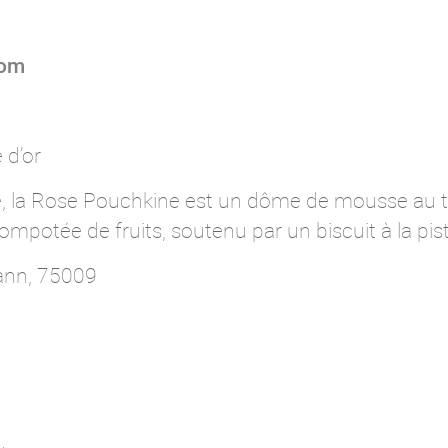
com
 d’or
e, la Rose Pouchkine est un dôme de mousse au 
ompotée de fruits, soutenu par un biscuit à la pis
ann, 75009