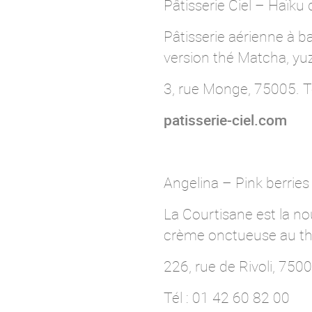
Pâtisserie Ciel – Haïku
Pâtisserie aérienne à b
version thé Matcha, yu
3, rue Monge, 75005. T
patisserie-ciel.com
Angelina – Pink berries
La Courtisane est la n
crème onctueuse au thé
226, rue de Rivoli, 750
Tél : 01 42 60 82 00