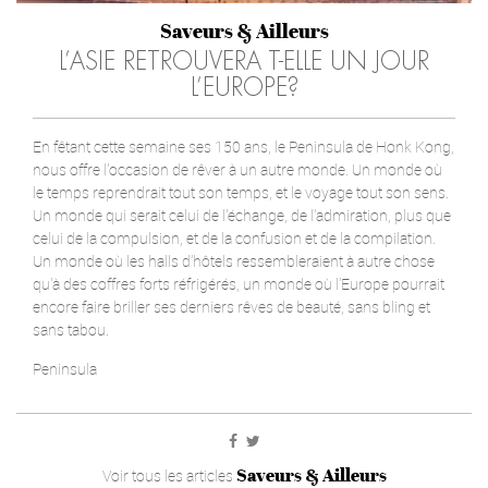
Saveurs & Ailleurs
L’ASIE RETROUVERA T-ELLE UN JOUR
L’EUROPE?
En fêtant cette semaine ses 150 ans, le Peninsula de Honk Kong,
nous offre l'occasion de rêver à un autre monde. Un monde où
le temps reprendrait tout son temps, et le voyage tout son sens.
Un monde qui serait celui de l'échange, de l'admiration, plus que
celui de la compulsion, et de la confusion et de la compilation.
Un monde où les halls d'hôtels ressembleraient à autre chose
qu'à des coffres forts réfrigérés, un monde où l'Europe pourrait
encore faire briller ses derniers rêves de beauté, sans bling et
sans tabou.
Peninsula
Saveurs & Ailleurs
Voir tous les articles