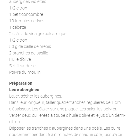
aubergines violettes
1/2 citron
1 petit concombre
10 tomates cerises
1 cébette
2 c. à s. de vinaigre balsamique
1/2 citron
50 g de caillé de brebis
2 branches de basilic
Huile d’olive
Sel, fleur de sel
Poivre du moulin
Préparation
Les aubergines
Laver, sécher les aubergines.
Dans leur longueur, tailler quatre tranches régulières de 1 cm
d’épaisseur. Les étaler sur une plaque. Les saler, les poivrer.
Verser deux cuillerées à soupe d’huile d’olive et le jus d’un demi-
citron.
Déposer les tranches d’aubergines dans une poêle. Les cuire
doucement pendant 5 à 6 minutes de chaque côté, jusqu’à ce