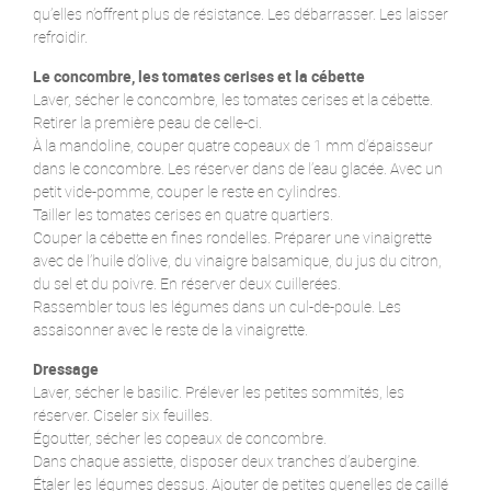
qu’elles n’offrent plus de résistance. Les débarrasser. Les laisser
refroidir.
Le concombre, les tomates cerises et la cébette
Laver, sécher le concombre, les tomates cerises et la cébette.
Retirer la première peau de celle-ci.
À la mandoline, couper quatre copeaux de 1 mm d’épaisseur
dans le concombre. Les réserver dans de l’eau glacée. Avec un
petit vide-pomme, couper le reste en cylindres.
Tailler les tomates cerises en quatre quartiers.
Couper la cébette en fines rondelles. Préparer une vinaigrette
avec de l’huile d’olive, du vinaigre balsamique, du jus du citron,
du sel et du poivre. En réserver deux cuillerées.
Rassembler tous les légumes dans un cul-de-poule. Les
assaisonner avec le reste de la vinaigrette.
Dressage
Laver, sécher le basilic. Prélever les petites sommités, les
réserver. Ciseler six feuilles.
Égoutter, sécher les copeaux de concombre.
Dans chaque assiette, disposer deux tranches d’aubergine.
Étaler les légumes dessus. Ajouter de petites quenelles de caillé