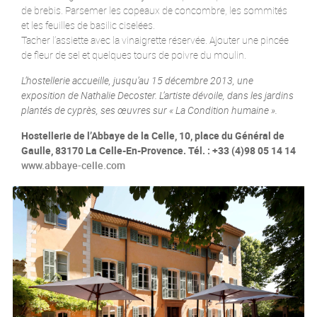
de brebis. Parsemer les copeaux de concombre, les sommités
et les feuilles de basilic ciselées.
Tacher l’assiette avec la vinaigrette réservée. Ajouter une pincée
de fleur de sel et quelques tours de poivre du moulin.
L’hostellerie accueille, jusqu’au 15 décembre 2013, une
exposition de Nathalie Decoster. L’artiste dévoile, dans les jardins
plantés de cyprès, ses œuvres sur « La Condition humaine ».
Hostellerie de l’Abbaye de la Celle, 10, place du Général de
Gaulle, 83170 La Celle-En-Provence. Tél. : +33 (4)98 05 14 14
www.abbaye-celle.com