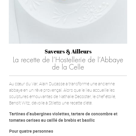
Saveurs & Ailleurs
La recette de l’Hostellerie de l’Abbaye
de la Celle
Au cœur du Var, Alain Ducasse a transformé une ancienne
abbaye en un rêve provençal. Alors que le lieu accueille les
sculptures émouvantes de Nathalie Decoster, le chef étoilé,
Benoît Witz, dévoile à Stiletto une recette d’été.
Tartines d’aubergines violettes, tartare de concombre et
tomates cerises au caillé de brebis et basilic
Pour quatre personnes