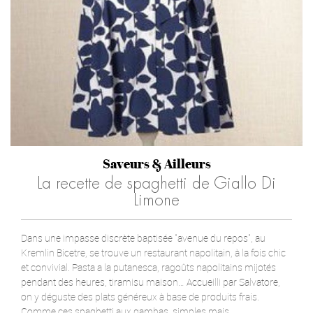
Saveurs & Ailleurs
La recette de spaghetti de Giallo Di
Limone
Dans une impasse discrète baptisée "avenue du repos", au
Kremlin Bicetre, se trouve un restaurant napolitain, à la fois chic
et convivial. Pasta a la putanesca, ragoûts napolitains mijotés
pendant des heures, tiramisu maison… Accueilli par Salvatore,
on y déguste des plats généreux à base de produits frais.
Comme ces spaghetti aux gambas, simples mais