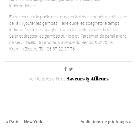
indémodables.
Faire revenir à la poêle des tomates fraiches coupés en dés avec
de l'ail. Ajouter les gambas. Faire cuire les spaghetti le temps
indiqué. Mettre les spaghetti dans l'assiette, ajouter la sauce.
Saler et dresser les gambas sur le plat. Parsemer de persil avant
de servir Giallo Di Limone, 5 avenue du Repos, 94270 Le
Kremlin Bicetre. Tél.: 06 87 22 37 76
Saveurs & Ailleurs
Voir tous les articles
« Paris – New York
Addictions de printemps »