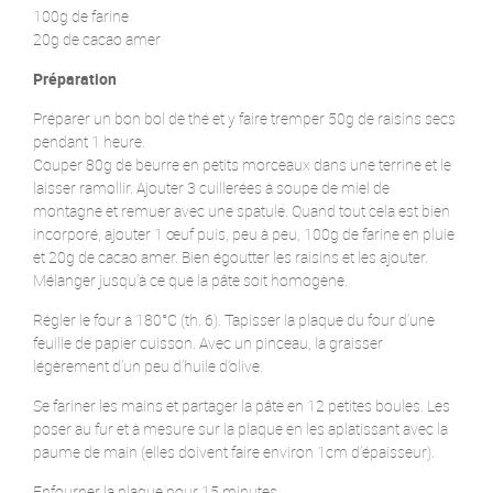
100g de farine
20g de cacao amer
Préparation
Préparer un bon bol de thé et y faire tremper 50g de raisins secs
pendant 1 heure.
Couper 80g de beurre en petits morceaux dans une terrine et le
laisser ramollir. Ajouter 3 cuillerées à soupe de miel de
montagne et remuer avec une spatule. Quand tout cela est bien
incorporé, ajouter 1 œuf puis, peu à peu, 100g de farine en pluie
et 20g de cacao amer. Bien égoutter les raisins et les ajouter.
Mélanger jusqu’à ce que la pâte soit homogène.
Régler le four à 180°C (th. 6). Tapisser la plaque du four d’une
feuille de papier cuisson. Avec un pinceau, la graisser
légèrement d’un peu d’huile d’olive.
Se fariner les mains et partager la pâte en 12 petites boules. Les
poser au fur et à mesure sur la plaque en les aplatissant avec la
paume de main (elles doivent faire environ 1cm d’épaisseur).
Enfourner la plaque pour 15 minutes.