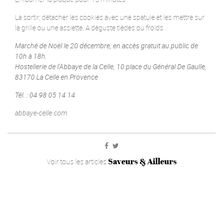
La sortir, détacher les cookies avec une spatule et les mettre sur
la grille ou une assiette. A déguste tièdes ou froids.
Marché de Noël le 20 décembre, en accès gratuit au public de
10h à 18h.
Hostellerie de l'Abbaye de la Celle, 10 place du Général De Gaulle,
83170 La Celle en Provence
Tél. : 04 98 05 14 14
abbaye-celle.com
Saveurs & Ailleurs
Voir tous les articles