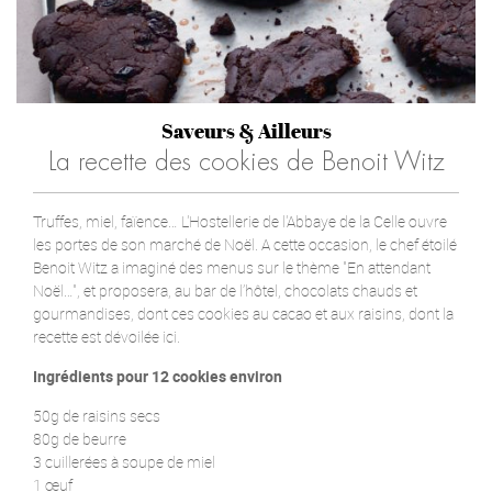
Saveurs & Ailleurs
La recette des cookies de Benoit Witz
Truffes, miel, faïence… L'Hostellerie de l'Abbaye de la Celle ouvre
les portes de son marché de Noël. A cette occasion, le chef étoilé
Benoit Witz a imaginé des menus sur le thème "En attendant
Noël…", et proposera, au bar de l’hôtel, chocolats chauds et
gourmandises, dont ces cookies au cacao et aux raisins, dont la
recette est dévoilée ici.
Ingrédients pour 12 cookies environ
50g de raisins secs
80g de beurre
3 cuillerées à soupe de miel
1 œuf