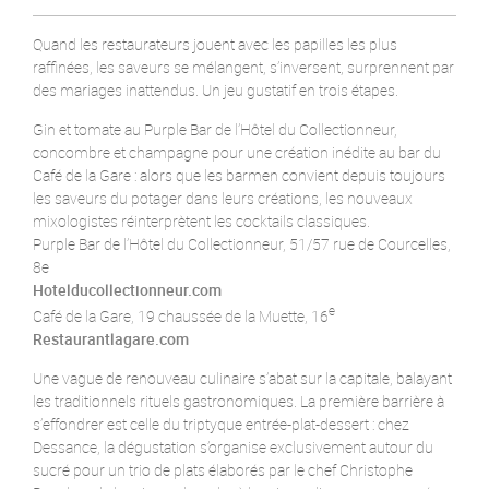
Quand les restaurateurs jouent avec les papilles les plus
raffinées, les saveurs se mélangent, s’inversent, surprennent par
des mariages inattendus. Un jeu gustatif en trois étapes.
Gin et tomate au Purple Bar de l’Hôtel du Collectionneur,
concombre et champagne pour une création inédite au bar du
Café de la Gare : alors que les barmen convient depuis toujours
les saveurs du potager dans leurs créations, les nouveaux
mixologistes réinterprètent les cocktails classiques.
Purple Bar de l’Hôtel du Collectionneur, 51/57 rue de Courcelles,
8e
Hotelducollectionneur.com
e
Café de la Gare, 19 chaussée de la Muette, 16
Restaurantlagare.com
Une vague de renouveau culinaire s’abat sur la capitale, balayant
les traditionnels rituels gastronomiques. La première barrière à
s’effondrer est celle du triptyque entrée-plat-dessert : chez
Dessance, la dégustation s’organise exclusivement autour du
sucré pour un trio de plats élaborés par le chef Christophe