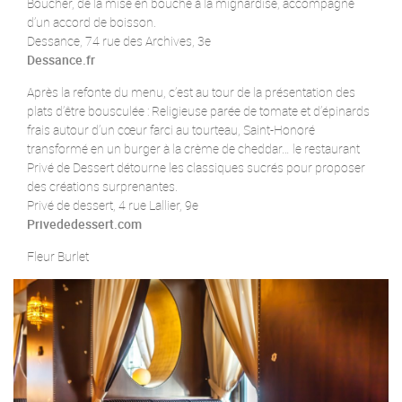
Boucher, de la mise en bouche à la mignardise, accompagné
d’un accord de boisson.
Dessance, 74 rue des Archives, 3e
Dessance.fr
Après la refonte du menu, c’est au tour de la présentation des
plats d’être bousculée : Religieuse parée de tomate et d’épinards
frais autour d’un cœur farci au tourteau, Saint-Honoré
transformé en un burger à la crème de cheddar… le restaurant
Privé de Dessert détourne les classiques sucrés pour proposer
des créations surprenantes.
Privé de dessert, 4 rue Lallier, 9e
Privededessert.com
Fleur Burlet