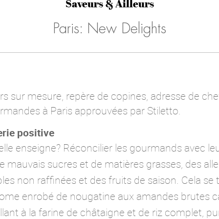
Saveurs & Ailleurs
Paris: New Delights
lairs sur mesure, repère de copines, adresse de che
rmandes à Paris approuvées par Stiletto.
rie positive
velle enseigne? Réconcilier les gourmands avec l
de mauvais sucres et de matières grasses, des alle
es non raffinées et des fruits de saison. Cela se
amome enrobé de nougatine aux amandes brutes c
llant à la farine de châtaigne et de riz complet, 