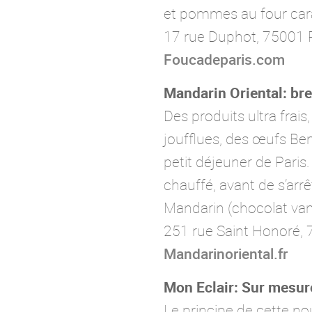
et pommes au four car
17 rue Duphot, 75001 P
Foucadeparis.com
Mandarin Oriental: br
Des produits ultra frai
joufflues, des œufs Ben
petit déjeuner de Paris.
chauffé, avant de s’ar
Mandarin (chocolat vani
251 rue Saint Honoré, 
Mandarinoriental.fr
Mon Eclair: Sur mesur
Le principe de cette nou