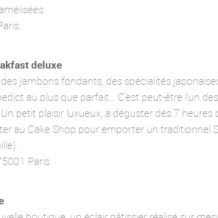
amélisées.
aris
eakfast deluxe
s, des jambons fondants, des spécialités japonaise
edict au plus que parfait… C’est peut-être l’un de
 Un petit plaisir luxueux, à déguster dès 7 heures 
rêter au Cake Shop pour emporter un traditionnel 
lle).
75001 Paris
e
velle boutique, un éclair pâtissier réalisé sur mes