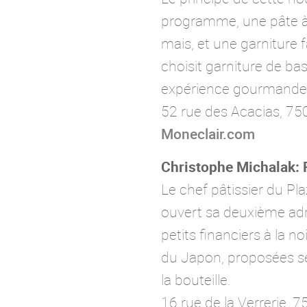
programme, une pâte à c
mais, et une garniture f
choisit garniture de ba
expérience gourmande 
52 rue des Acacias, 75
Moneclair.com
Christophe Michalak: 
Le chef pâtissier du P
ouvert sa deuxième adres
petits financiers à la no
du Japon, proposées sel
la bouteille.
16 rue de la Verrerie, 7