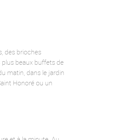
s, des brioches
s plus beaux buffets de
du matin, dans le jardin
Saint Honoré ou un
ure et à la minute. Au