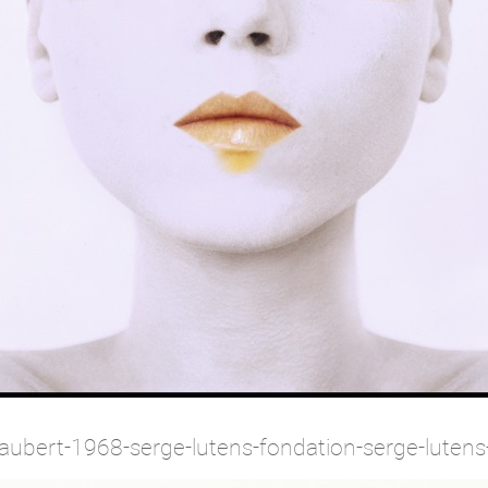
-aubert-1968-serge-lutens-fondation-serge-lutens-