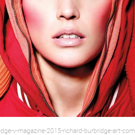
tledge-v-magazine-2015-richard-burbridge-art-com