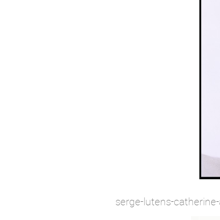
serge-lutens-catherine