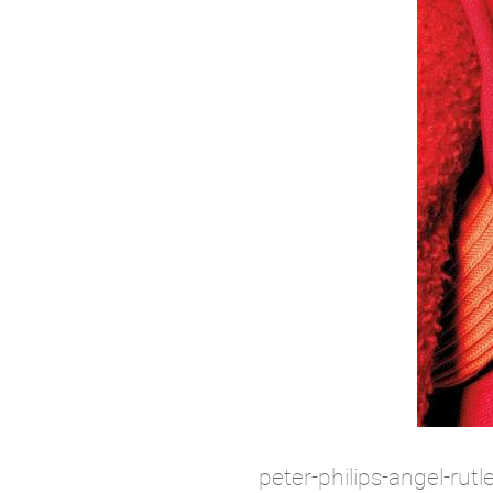
peter-philips-angel-ru