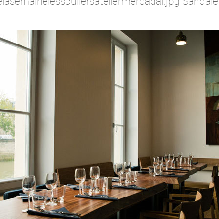
emainelessouliersateliermercadal.jpg Sandale e