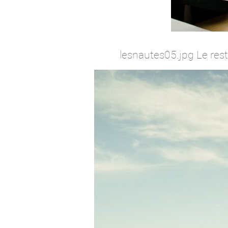
lesnautes05.jpg Le res