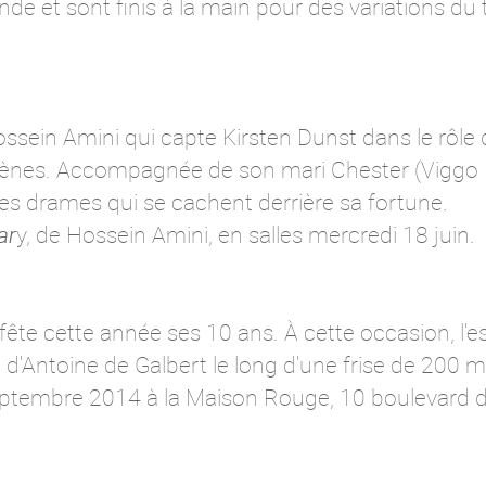
e et sont finis à la main pour des variations du tu
sein Amini qui capte Kirsten Dunst dans le rôle 
ènes. Accompagnée de son mari Chester (Viggo M
 les drames qui se cachent derrière sa fortune.
ar
y, de Hossein Amini, en salles mercredi 18 juin.
ête cette année ses 10 ans. À cette occasion, l'e
n d'Antoine de Galbert le long d'une frise de 200 m
eptembre 2014 à la Maison Rouge, 10 boulevard de