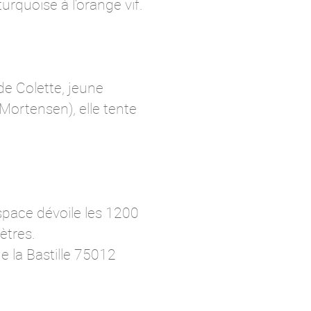
rquoise à l'orange vif.
de Colette, jeune
ortensen), elle tente
space dévoile les 1200
ètres.
 la Bastille 75012