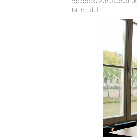
567865coupdecoeurdelas
Mercadal