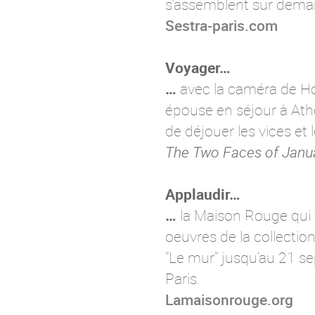
s'assemblent sur demand
Sestra-paris.com
Voyager…
…
avec la caméra de Hos
épouse en séjour à Ath
de déjouer les vices et
The Two Faces of Janu
Applaudir…
…
la Maison Rouge qui f
oeuvres de la collectio
"Le mur" jusqu'au 21 s
Paris.
Lamaisonrouge.org