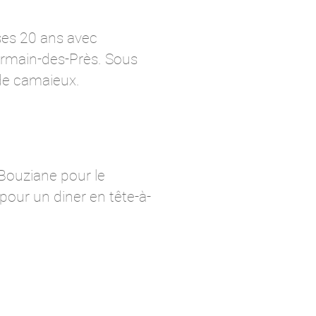
ses 20 ans avec
Germain-des-Près. Sous
 de camaieux.
a Bouziane pour le
our un diner en tête-à-