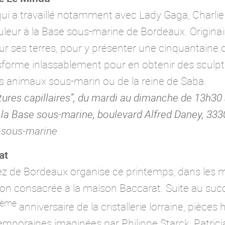
 qui a travaillé notamment avec Lady Gaga, Charl
uleur à la Base sous-marine de Bordeaux. Originai
ur ses terres, pour y présenter une cinquantaine
nsforme inlassablement pour en obtenir des sculpt
es animaux sous-marin ou de la reine de Saba.
ptures capillaires“, du mardi au dimanche de 13h30 
 la Base sous-marine,
boulevard Alfred Daney, 33
-sous-marine
at
rez de Bordeaux organise ce printemps, dans les
tion consacrée à la maison Baccarat. Suite au su
ème
anniversaire de la cristallerie lorraine, pièces 
mporaines imaginées par Philippe Starck, Patricia