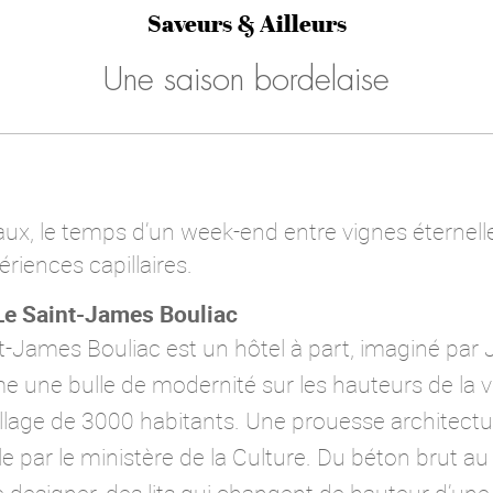
Saveurs & Ailleurs
Une saison bordelaise
x, le temps d’un week-end entre vignes éternelle
iences capillaires.
 Le Saint-James Bouliac
t-James Bouliac est un hôtel à part, imaginé par
 une bulle de modernité sur les hauteurs de la vi
llage de 3000 habitants. Une prouesse architectu
e par le ministère de la Culture. Du béton brut a