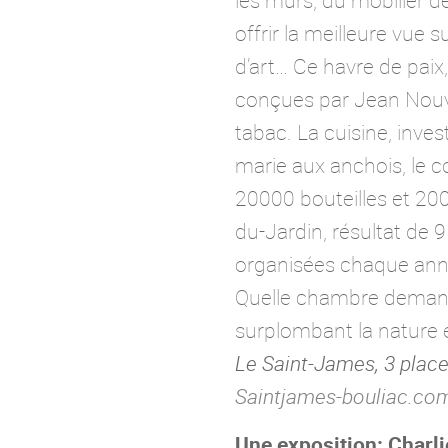
les murs, du mobilier d
offrir la meilleure vue
d’art… Ce havre de paix
conçues par Jean Nouvel
tabac. La cuisine, inves
marie aux anchois, le 
20000 bouteilles et 20
du-Jardin, résultat de 
organisées chaque anné
Quelle chambre demander
surplombant la nature e
Le Saint-James, 3 place
Saintjames-bouliac.co
Une exposition: Charl