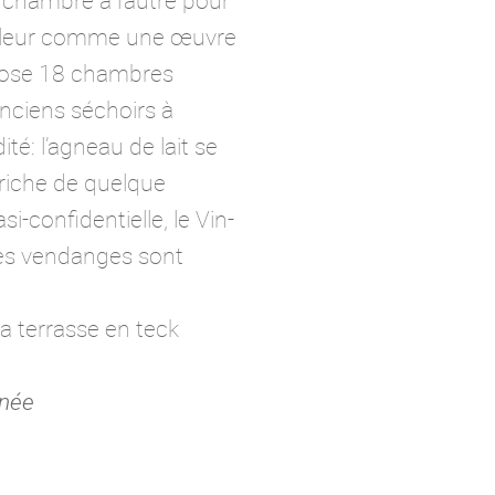
 chambre à l’autre pour
n valeur comme une œuvre
ropose 18 chambres
anciens séchoirs à
té: l’agneau de lait se
riche de quelque
confidentielle, le Vin-
 les vendanges sont
a terrasse en teck
nnée