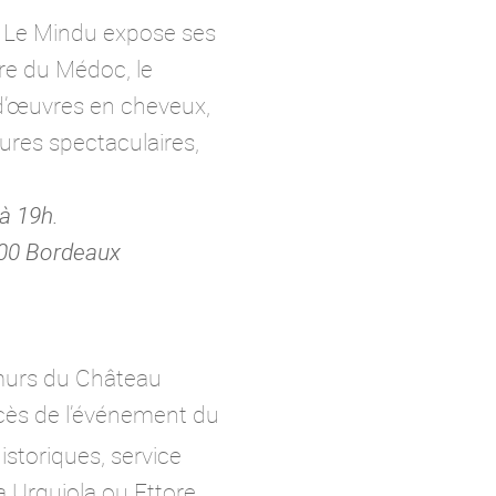
ie Le Mindu expose ses
re du Médoc, le
 d’œuvres en cheveux,
ures spectaculaires,
à 19h.
300 Bordeaux
 murs du Château
ccès de l’événement du
historiques, service
 Urquiola ou Ettore