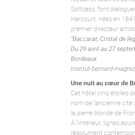
Sottsass, font dialoguer
Harcourt, nées en 1841
premier directeur artis
“Baccarat, Cristal de lé
Du 29 avril au 27 septe
Bordeaux
Institut-bernard-magre
Une nuit au cœur de B
Cet hôtel cinq étoiles d
nom de l’ancienne cité 
la pierre blonde de Fron
À l’intérieur, lignes é
résolument contemporain