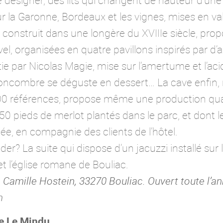
e designer, des lits qui changent de hauteur d’une
 sur la Garonne, Bordeaux et les vignes, mises e
, construit dans une longère du XVIIIe siècle, p
, organisées en quatre pavillons inspirés par d’
tie par Nicolas Magie, mise sur l’amertume et l’acidi
concombre se déguste en dessert… La cave enfin, 
00 références, propose même une production quasi-
950 pieds de merlot plantés dans le parc, et dont
e, en compagnie des clients de l’hôtel.
? La suite qui dispose d’un jacuzzi installé sur l
t l’église romane de Bouliac.
 Camille Hostein, 33270 Bouliac. Ouvert toute l’a
m
ie Le Mindu