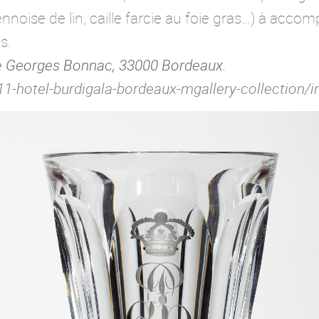
nnoise de lin, caille farcie au foie gras…) à acco
s.
ue Georges Bonnac, 33000 Bordeaux.
11-hotel-burdigala-bordeaux-mgallery-collection/i