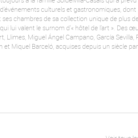
toujours à la famille Soldelvilla-Casals qui a prév
ie d’événements culturels et gastronomiques, dont
t ses chambres de sa collection unique de plus d
qui lui valent le surnom d’« hôtel de l’art ». Des 
art, Llimes, Miguel Ángel Campano, García Sevilla,
et Miquel Barceló, acquises depuis un siècle par l