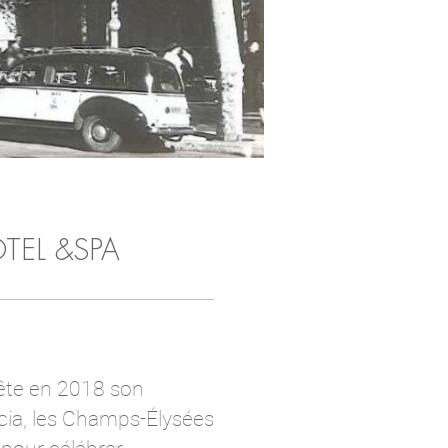
TEL &SPA
fête en 2018 son
cia, les Champs-Élysées