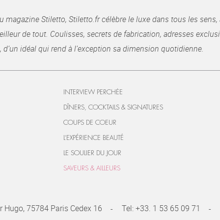
gazine Stiletto, Stiletto.fr célèbre le luxe dans tous les sens, 
illeur de tout. Coulisses, secrets de fabrication, adresses exclusiv
, d’un idéal qui rend à l’exception sa dimension quotidienne.
INTERVIEW PERCHÉE
DÎNERS, COCKTAILS & SIGNATURES
COUPS DE COEUR
L’EXPÉRIENCE BEAUTÉ
LE SOULIER DU JOUR
SAVEURS & AILLEURS
r Hugo, 75784 Paris Cedex 16
Tel:
+33. 1 53 65 09 71