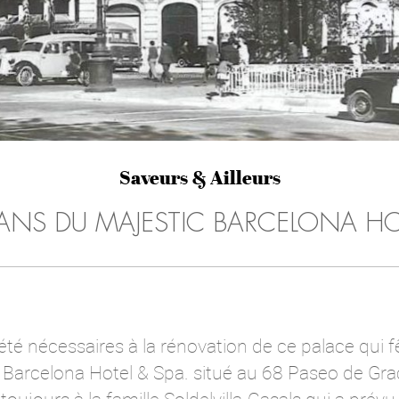
Saveurs & Ailleurs
 ANS DU MAJESTIC BARCELONA HO
 été nécessaires à la rénovation de ce palace qui 
c Barcelona Hotel & Spa. situé au 68 Paseo de Gra