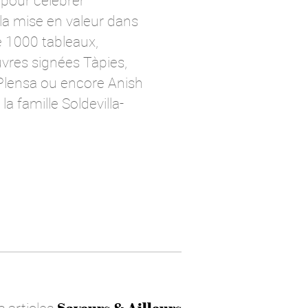
u pour célébrer
 la mise en valeur dans
e 1000 tableaux,
œuvres signées Tàpies,
 Plensa ou encore Anish
a famille Soldevilla-