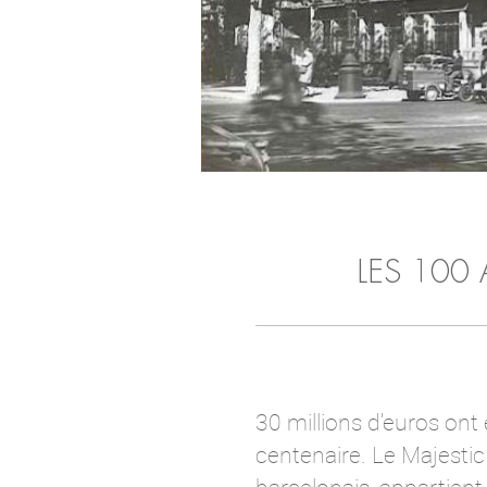
LES 100
30 millions d'euros ont
centenaire. Le Majesti