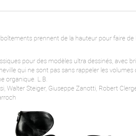
mboîtements prennent de la hauteur pour faire de 
siques pour des modèles ultra dessinés, avec bri
eville qui ne sont pas sans rappeler les volumes 
e organique. L.B.
i, Walter Steiger, Giuseppe Zanotti, Robert Clerge
arroch