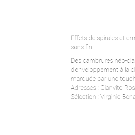
Effets de spirales et e
sans fin.
Des cambrures néo-clas
d’enveloppement à la ch
marquée par une touch
Adresses : Gianvito Ross
Sélection : Virginie Ben