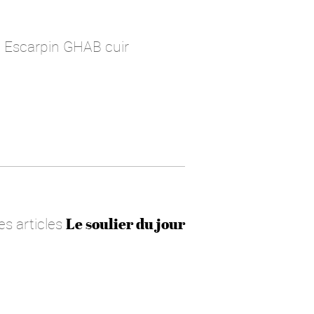
– Escarpin GHAB cuir
es articles
Le soulier du jour