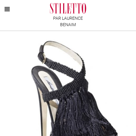
PAR LAURENCE
BENAIM