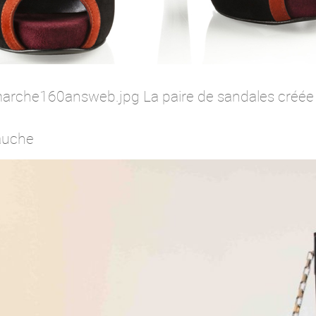
arche160answeb.jpg La paire de sandales créée
auche