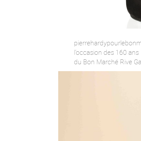
pierrehardypourlebonm
l’occasion des 160 ans
du Bon Marché Rive G