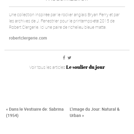
Une collection inspirée par le rocker anglais Bryan Ferry et par
les archives de J. Fenestrier pour le printemps-été 2015 de
Robert Clergerie. Ici une paire de richelieu bleue matte.
robertclergerie.com
Le soulier du jour
Voir tous les articles
« Dans le Vestiaire de: Sabrina
L’image du Jour: Natural &
(1954)
Urban »