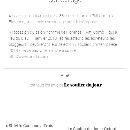
camouflage
A la veille du lancement de la 83iéme édition du Pitti Uomo à
Florence, une tennis camouflage pour lui s'impose.
A l’occasion du salon homme de Florence – Pitti Uomo – qui a
lieu du 8 au 11 janvier 2013, les rédacteurs, les acheteurs, les
bloggeurs… dévoileront leur sélection « souliers printemps-été
2013 » pas à pas. Une marche à suivre.
http://www.prada.com
Le soulier du jour
Voir tous les articles
« Stiletto Concours : Trois
Le Soulier du Jour : Oxford