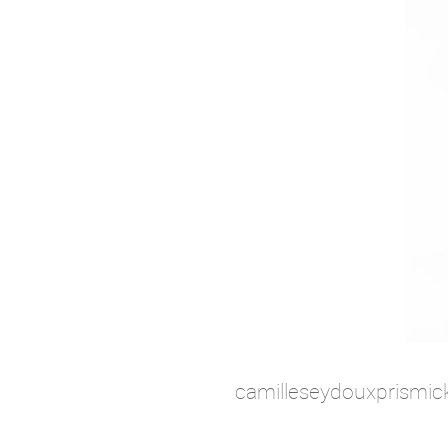
camilleseydouxprismick