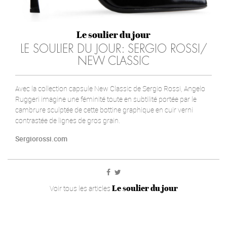
Le soulier du jour
LE SOULIER DU JOUR: SERGIO ROSSI/
NEW CLASSIC
Avec la collection capsule New Classic de Sergio Rossi, Angelo
Ruggeri imagine une féminité toute en subtilité portée par le
cambrure sculptée de cette bottine graphique en cuir verni
contrastée de lignes de gros grain.
Sergiorossi.com
Le soulier du jour
Voir tous les articles