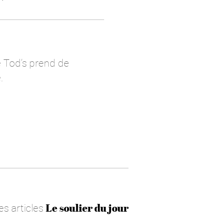
e Tod’s prend de
.
es articles
Le soulier du jour