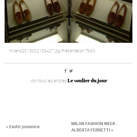
milano2013022100427.jpg Présentation Tod’s
Le soulier du jour
Voir tous les articles
MILAN FASHION WEEK :
« Exotic jouvence
ALBERTA FERRETTI »