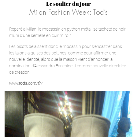
Le soulier du jour
Milan Fashion Week: Tod’s
Repéré a Milan, le mocassin en python métallisé tacheté de noir
muni d'une semelle en cuir miroir.
Les picots delaissent donc le mocassin pour s’encastrer dans
les talons aiguisés des bottines, comme pour affirmer une
nouvelle identité, alors que la maison vient d’annoncer la
nomination d’Alessandra Facchinetti comme nouvelle directrice
de création
www.
tods
.com/fr/