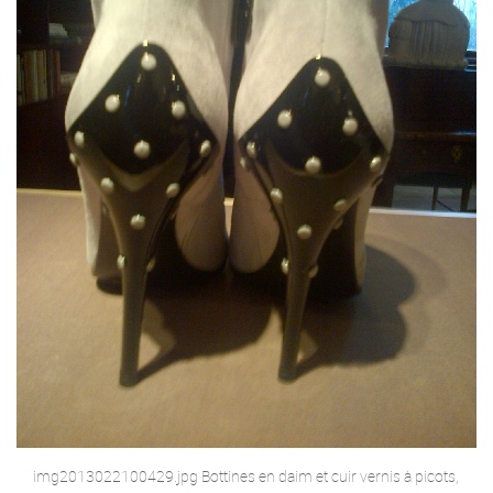
img2013022100429.jpg Bottines en daim et cuir vernis à picots,