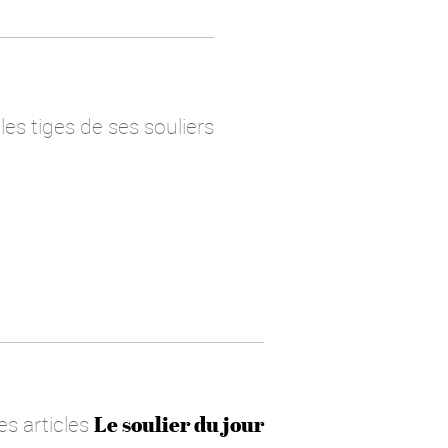
les tiges de ses souliers
es articles
Le soulier du jour